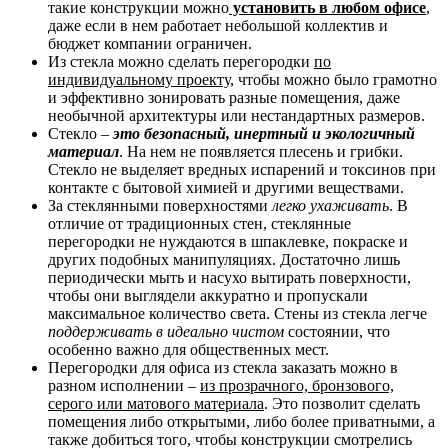
такие конструкции можно
установить в любом офисе
,
даже если в нем работает небольшой коллектив и
бюджет компании ограничен.
Из стекла можно сделать перегородки
по
индивидуальному проекту
, чтобы можно было грамотно
и эффективно зонировать разные помещения, даже
необычной архитектуры или нестандартных размеров.
Стекло –
это безопасный, инертный и экологичный
материал
. На нем не появляется плесень и грибки.
Стекло не выделяет вредных испарений и токсинов при
контакте с бытовой химией и другими веществами.
За стеклянными поверхностями
легко ухаживать
. В
отличие от традиционных стен, стеклянные
перегородки не нуждаются в шпаклевке, покраске и
других подобных манипуляциях. Достаточно лишь
периодически мыть и насухо вытирать поверхности,
чтобы они выглядели аккуратно и пропускали
максимальное количество света. Стены из стекла легче
поддерживать в идеально чистом
состоянии, что
особенно важно для общественных мест.
Перегородки для офиса из стекла заказать можно в
разном исполнении –
из прозрачного, бронзового,
серого или матового материала
. Это позволит сделать
помещения либо открытыми, либо более приватными, а
также добиться того, чтобы конструкции смотрелись